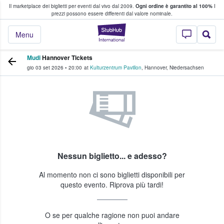
Il marketplace dei biglietti per eventi dal vivo dal 2009.
Ogni ordine è garantito al 100%
I
i fan comprano e vendono biglietti
prezzi possono essere differenti dal valore nominale.
StubHub - Dove i 
Menu
Mudi
Hannover Tickets
gio 03 set 2026
•
20:00
at
Kulturzentrum Pavillon
,
Hannover
,
Niedersachsen
Nessun biglietto... e adesso?
Al momento non ci sono biglietti disponibili per
questo evento. Riprova più tardi!
O se per qualche ragione non puoi andare