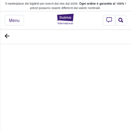
Il marketplace dei biglietti per eventi dal vivo dal 2009.
Ogni ordine è garantito al 100%
I
i fan comprano e vendono biglietti
prezzi possono essere differenti dal valore nominale.
StubHub - Dove i 
Menu