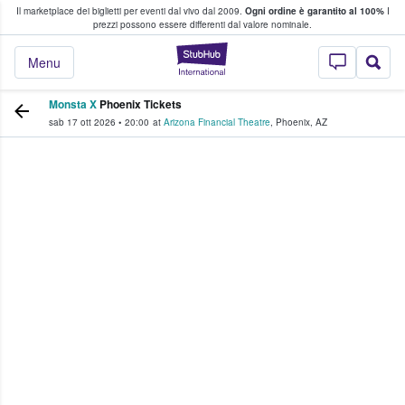
Il marketplace dei biglietti per eventi dal vivo dal 2009.
Ogni ordine è garantito al 100%
I
i fan comprano e vendono biglietti
prezzi possono essere differenti dal valore nominale.
StubHub - Dove i 
Menu
Monsta X
Phoenix Tickets
sab 17 ott 2026
•
20:00
at
Arizona Financial Theatre
,
Phoenix
,
AZ