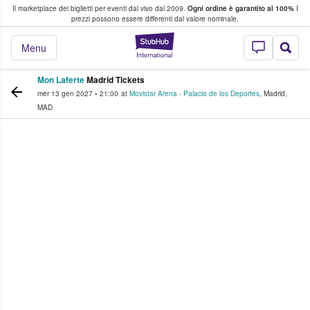
Il marketplace dei biglietti per eventi dal vivo dal 2009.
Ogni ordine è garantito al 100%
I
i fan comprano e vendono biglietti
prezzi possono essere differenti dal valore nominale.
StubHub - Dove i 
Menu
Mon Laferte
Madrid Tickets
mer 13 gen 2027
•
21:00
at
Movistar Arena - Palacio de los Deportes
,
Madrid
,
MAD