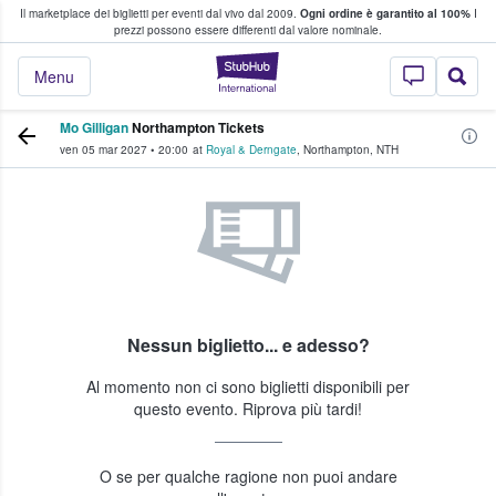
Il marketplace dei biglietti per eventi dal vivo dal 2009.
Ogni ordine è garantito al 100%
I
i fan comprano e vendono biglietti
prezzi possono essere differenti dal valore nominale.
StubHub - Dove i 
Menu
Mo Gilligan
Northampton Tickets
ven 05 mar 2027
•
20:00
at
Royal & Derngate
,
Northampton
,
NTH
Nessun biglietto... e adesso?
Al momento non ci sono biglietti disponibili per
questo evento. Riprova più tardi!
O se per qualche ragione non puoi andare