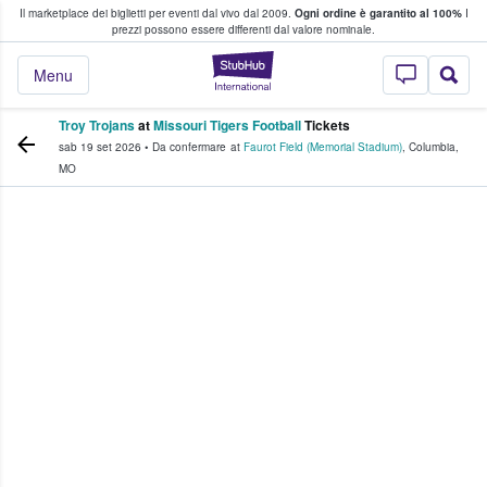
Il marketplace dei biglietti per eventi dal vivo dal 2009.
Ogni ordine è garantito al 100%
I
i fan comprano e vendono biglietti
prezzi possono essere differenti dal valore nominale.
StubHub - Dove i 
Menu
Troy Trojans
at
Missouri Tigers Football
Tickets
sab 19 set 2026
•
Da confermare
at
Faurot Field (Memorial Stadium)
,
Columbia
,
MO