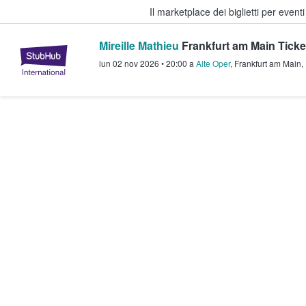
Il marketplace dei biglietti per event
Mireille Mathieu
Frankfurt am Main Ticke
StubHub - Dove i fan comprano e 
lun 02 nov 2026
•
20:00
a
Alte Oper
,
Frankfurt am Main
,