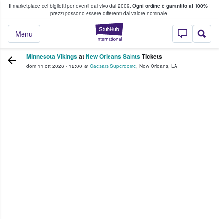
Il marketplace dei biglietti per eventi dal vivo dal 2009.
Ogni ordine è garantito al 100%
I
i fan comprano e vendono biglietti
prezzi possono essere differenti dal valore nominale.
StubHub - Dove i 
Menu
Minnesota Vikings
at
New Orleans Saints
Tickets
dom 11 ott 2026
•
12:00
at
Caesars Superdome
,
New Orleans
,
LA