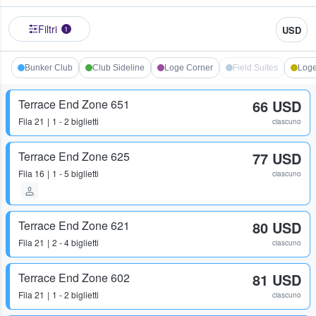
Filtri
USD
1
Bunker Club
Club Sideline
Loge Corner
Field Suites
Loge
Terrace End Zone 651
66 USD
Fila
21
1 - 2 biglietti
ciascuno
Terrace End Zone 625
77 USD
Fila
16
1 - 5 biglietti
ciascuno
Terrace End Zone 621
80 USD
Fila
21
2 - 4 biglietti
ciascuno
Terrace End Zone 602
81 USD
Fila
21
1 - 2 biglietti
ciascuno