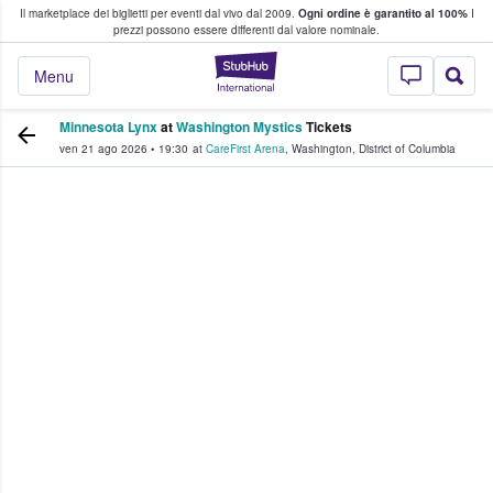
Il marketplace dei biglietti per eventi dal vivo dal 2009.
Ogni ordine è garantito al 100%
I
i fan comprano e vendono biglietti
prezzi possono essere differenti dal valore nominale.
StubHub - Dove i 
Menu
Minnesota Lynx
at
Washington Mystics
Tickets
ven 21 ago 2026
•
19:30
at
CareFirst Arena
,
Washington
,
District of Columbia