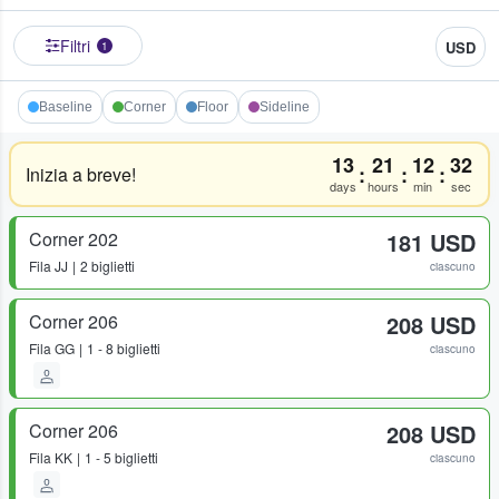
Filtri
USD
1
Baseline
Corner
Floor
Sideline
13
21
12
32
:
:
:
Inizia a breve!
days
hours
min
sec
Corner 202
181 USD
Fila
JJ
2 biglietti
ciascuno
Corner 206
208 USD
Fila
GG
1 - 8 biglietti
ciascuno
Corner 206
208 USD
Fila
KK
1 - 5 biglietti
ciascuno