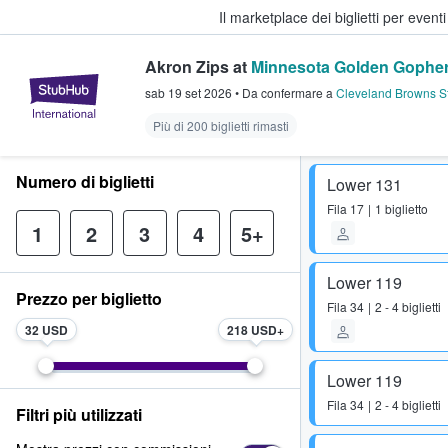
Il marketplace dei biglietti per event
Akron Zips at
Minnesota Golden Gophe
StubHub - Dove i fan comprano e 
sab 19 set 2026
•
Da confermare
a
Cleveland Browns S
Più di 200 biglietti rimasti
Numero di biglietti
Lower 131
Fila
17
1 biglietto
1
2
3
4
5+
Lower 119
Prezzo per biglietto
Fila
34
2 - 4 biglietti
32 USD
218 USD
Lower 119
Fila
34
2 - 4 biglietti
Filtri più utilizzati