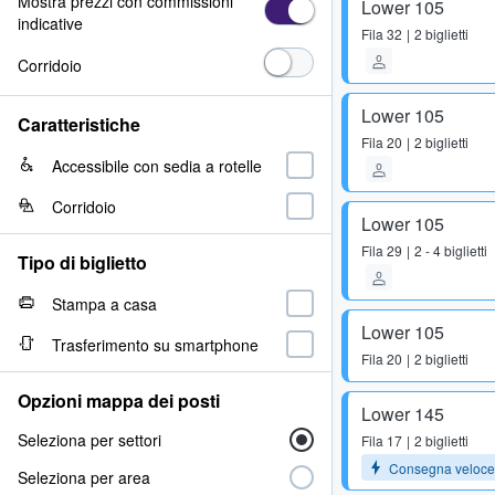
Mostra prezzi con commissioni
Lower 105
indicative
Fila
32
2 biglietti
Corridoio
Lower 105
Caratteristiche
Fila
20
2 biglietti
Accessibile con sedia a rotelle
Corridoio
Lower 105
Fila
29
2 - 4 biglietti
Tipo di biglietto
Stampa a casa
Lower 105
Trasferimento su smartphone
Fila
20
2 biglietti
Opzioni mappa dei posti
Lower 145
Seleziona per settori
Fila
17
2 biglietti
Consegna veloce
Seleziona per area