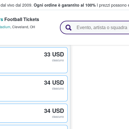
i dal vivo dal 2009.
Ogni ordine è garantito al 100%
I prezzi possono e
rs
Football Tickets
vendono biglietti
tadium
,
Cleveland
,
OH
33 USD
ciascuno
34 USD
ciascuno
34 USD
ciascuno