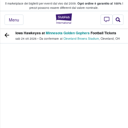
Il marketplace dei biglietti per eventi dal vivo dal 2009.
Ogni ordine è garantito al 100%
I
i fan comprano e vendono biglietti
prezzi possono essere differenti dal valore nominale.
StubHub - Dove i 
Menu
Iowa Hawkeyes at
Minnesota Golden Gophers
Football Tickets
sab 24 ott 2026
•
Da confermare
at
Cleveland Browns Stadium
,
Cleveland
,
OH