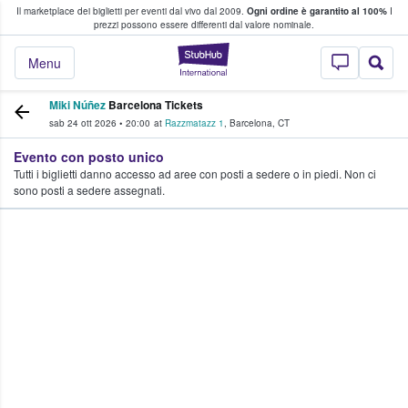
Il marketplace dei biglietti per eventi dal vivo dal 2009.
Ogni ordine è garantito al 100%
I
i fan comprano e vendono biglietti
prezzi possono essere differenti dal valore nominale.
StubHub - Dove i 
Menu
Miki Núñez
Barcelona Tickets
sab 24 ott 2026
•
20:00
at
Razzmatazz 1
,
Barcelona
,
CT
Evento con posto unico
Tutti i biglietti danno accesso ad aree con posti a sedere o in piedi. Non ci
sono posti a sedere assegnati.