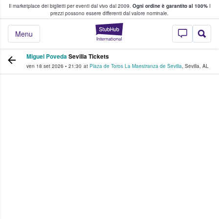
Il marketplace dei biglietti per eventi dal vivo dal 2009.
Ogni ordine è garantito al 100%
I
i fan comprano e vendono biglietti
prezzi possono essere differenti dal valore nominale.
StubHub - Dove i 
Menu
Miguel Poveda
Sevilla Tickets
ven 18 set 2026
•
21:30
at
Plaza de Toros La Maestranza de Sevilla
,
Sevilla
,
AL