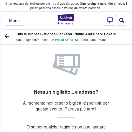
Il marketplace dei biglietti per eventi dal vivo dal 2009.
Ogni ordine è garantito al 100%
I
i fan comprano e vendono biglietti
prezzi possono essere differenti dal valore nominale.
StubHub - Dove i 
Menu
This is Michael - Michael Jackson Tribute Abu Dhabi Tickets
sab 22 ago 2026
•
20:00
at
Etihad Arena
,
Abu Dhabi
,
Abu Dhabi
Nessun biglietto... e adesso?
Al momento non ci sono biglietti disponibili per
questo evento. Riprova più tardi!
O se per qualche ragione non puoi andare