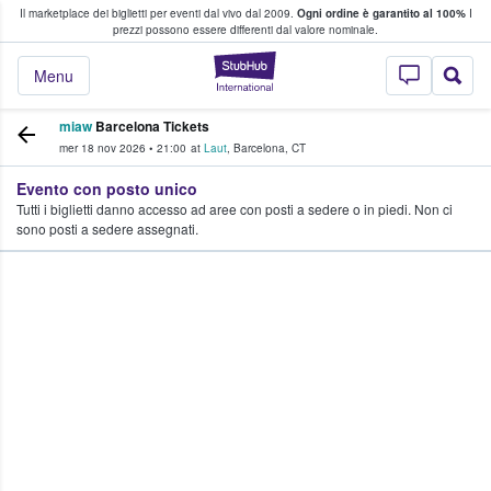
Il marketplace dei biglietti per eventi dal vivo dal 2009.
Ogni ordine è garantito al 100%
I
i fan comprano e vendono biglietti
prezzi possono essere differenti dal valore nominale.
StubHub - Dove i 
Menu
miaw
Barcelona Tickets
mer 18 nov 2026
•
21:00
at
Laut
,
Barcelona
,
CT
Evento con posto unico
Tutti i biglietti danno accesso ad aree con posti a sedere o in piedi. Non ci
sono posti a sedere assegnati.