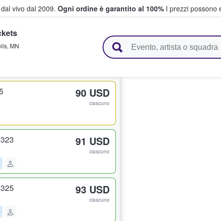
i dal vivo dal 2009.
Ogni ordine è garantito al 100%
I prezzi possono e
ckets
vendono biglietti
lis
,
MN
5
90 USD
ciascuno
 323
91 USD
ciascuno
 325
93 USD
ciascuno