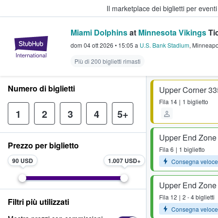
Il marketplace dei biglietti per event
Miami Dolphins
at
Minnesota Vikings
Ti
StubHub - Dove i fan comprano e 
dom 04 ott 2026
•
15:05
a
U.S. Bank Stadium
,
Minneapo
Più di 200 biglietti rimasti
Numero di biglietti
Upper Corner 33
Fila
14
1 biglietto
1
2
3
4
5+
Upper End Zone
Prezzo per biglietto
Fila
6
1 biglietto
90 USD
1.007 USD
Consegna veloce
Upper End Zone
Fila
12
2 - 4 biglietti
Filtri più utilizzati
Consegna veloce