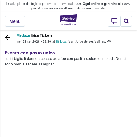
Il marketplace dei biglietti per eventi dal vivo dal 2009.
Ogni ordine è garantito al 100%
I
i fan comprano e vendono biglietti
prezzi possono essere differenti dal valore nominale.
StubHub - Dove i 
Menu
Meduza
Ibiza Tickets
mer 23 set 2026
•
23:30
at
Hï Ibiza
,
San Jorge de ses Salines
,
PM
Evento con posto unico
Tutti i biglietti danno accesso ad aree con posti a sedere o in piedi. Non ci
sono posti a sedere assegnati.