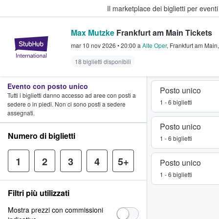
Il marketplace dei biglietti per event
Max Mutzke
Frankfurt am Main Tickets
StubHub - Dove i fan comprano e 
mar 10 nov 2026
•
20:00
a
Alte Oper
,
Frankfurt am Main
18 biglietti disponibili
Evento con posto unico
Posto unico
Tutti i biglietti danno accesso ad aree con posti a
1 - 6 biglietti
sedere o in piedi. Non ci sono posti a sedere
assegnati.
Posto unico
Numero di biglietti
1 - 6 biglietti
1
2
3
4
5+
Posto unico
1 - 6 biglietti
Filtri più utilizzati
Mostra prezzi con commissioni