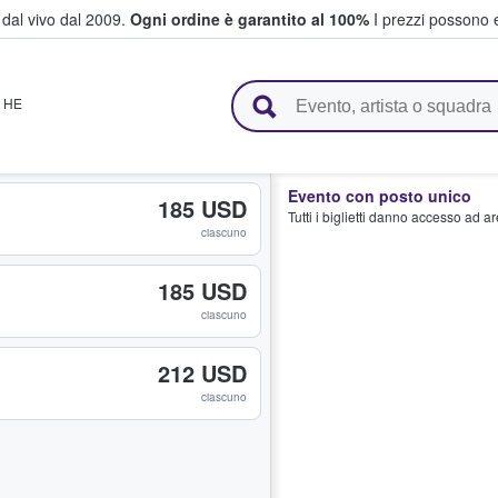
i dal vivo dal 2009.
Ogni ordine è garantito al 100%
I prezzi possono e
vendono biglietti
,
HE
Evento con posto unico
185 USD
Tutti i biglietti danno accesso ad a
ciascuno
185 USD
ciascuno
212 USD
ciascuno