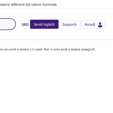
ssere differenti dal valore nominale.
Vendi biglietti
Supporto
Accedi
USD
ree con posti a sedere o in piedi. Non ci sono posti a sedere assegnati.