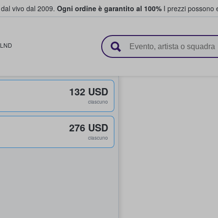
i dal vivo dal 2009.
Ogni ordine è garantito al 100%
I prezzi possono e
vendono biglietti
LND
132 USD
ciascuno
276 USD
ciascuno