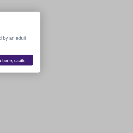
 by an adult
a bene, capito