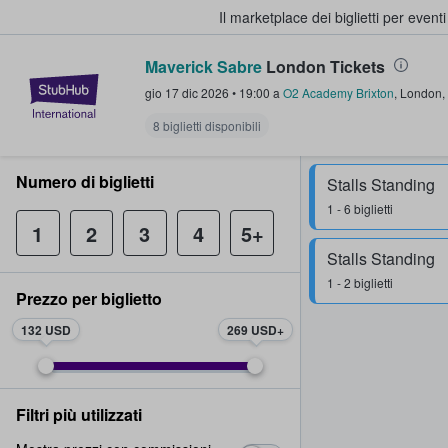
Il marketplace dei biglietti per event
Maverick Sabre
London Tickets
StubHub - Dove i fan comprano e 
gio 17 dic 2026
•
19:00
a
O2 Academy Brixton
,
London
,
8 biglietti disponibili
Numero di biglietti
Stalls Standing
1 - 6 biglietti
1
2
3
4
5+
Stalls Standing
1 - 2 biglietti
Prezzo per biglietto
132 USD
269 USD
Filtri più utilizzati