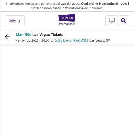
Il marketplace dei biglietti per eventi dal vivo dal 2009.
Ogni ordine è garantito al 100%
I
i fan comprano e vendono biglietti
prezzi possono essere differenti dal valore nominale.
StubHub - Dove i 
Menu
Matt Rife
Las Vegas Tickets
ven 04 dic 2026
•
20:00
at
Dolby Live at Park MGM
,
Las Vegas
,
NV