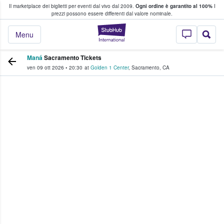
Il marketplace dei biglietti per eventi dal vivo dal 2009.
Ogni ordine è garantito al 100%
I
i fan comprano e vendono biglietti
prezzi possono essere differenti dal valore nominale.
StubHub - Dove i 
Menu
Maná
Sacramento Tickets
ven 09 ott 2026
•
20:30
at
Golden 1 Center
,
Sacramento
,
CA