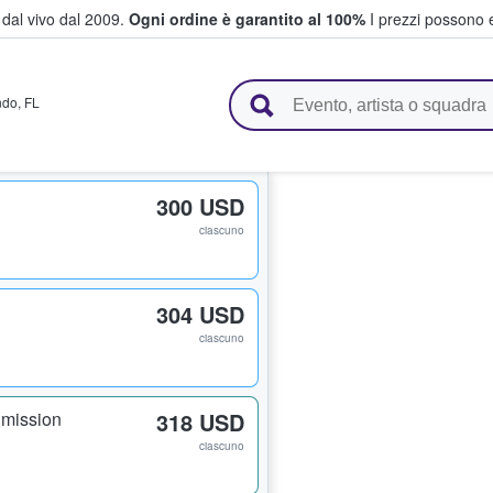
i dal vivo dal 2009.
Ogni ordine è garantito al 100%
I prezzi possono e
vendono biglietti
ndo
,
FL
300 USD
ciascuno
304 USD
ciascuno
dmission
318 USD
ciascuno