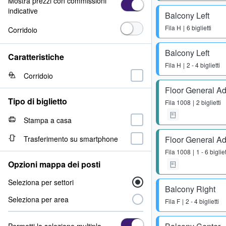
Mostra prezzi con commissioni
indicative
Balcony Left
Fila
H
6 biglietti
Corridoio
Balcony Left
Caratteristiche
Fila
H
2 - 4 biglietti
Corridoio
Floor General A
Tipo di biglietto
Fila
1008
2 biglietti
Stampa a casa
Trasferimento su smartphone
Floor General A
Fila
1008
1 - 6 bigliet
Opzioni mappa dei posti
Seleziona per settori
Balcony Right
Seleziona per area
Fila
F
2 - 4 biglietti
Permetti la selezione multipla