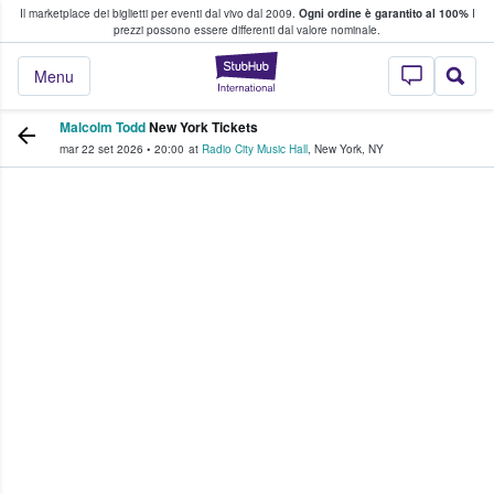
Il marketplace dei biglietti per eventi dal vivo dal 2009.
Ogni ordine è garantito al 100%
I
i fan comprano e vendono biglietti
prezzi possono essere differenti dal valore nominale.
StubHub - Dove i 
Menu
Malcolm Todd
New York Tickets
mar 22 set 2026
•
20:00
at
Radio City Music Hall
,
New York
,
NY