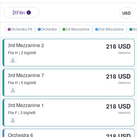
Filtri
USD
1
Orchestra Pit
Orchestra
1st Mezzanine
2nd Mezzanine
3r
3rd Mezzanine 2
218 USD
Fila
H
2 biglietti
ciascuno
3rd Mezzanine 7
218 USD
Fila
H
5 biglietti
ciascuno
3rd Mezzanine 1
218 USD
Fila
F
3 biglietti
ciascuno
Orchestra 6
218 USD