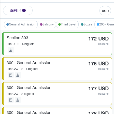
Filtri
USD
1
General Admission
Balcony
Third Level
Boxes
200 - Gen
Section 303
172 USD
Fila
U
2 - 4 biglietti
ciascuno
300 - General Admission
175 USD
Fila
GA7
2 - 4 biglietti
ciascuno
300 - General Admission
177 USD
Fila
GA7
2 biglietti
ciascuno
300 - General Admission
178 USD