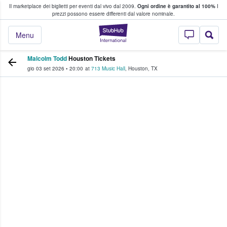
Il marketplace dei biglietti per eventi dal vivo dal 2009.
Ogni ordine è garantito al 100%
I
i fan comprano e vendono biglietti
prezzi possono essere differenti dal valore nominale.
StubHub - Dove i 
Menu
Malcolm Todd
Houston Tickets
gio 03 set 2026
•
20:00
at
713 Music Hall
,
Houston
,
TX