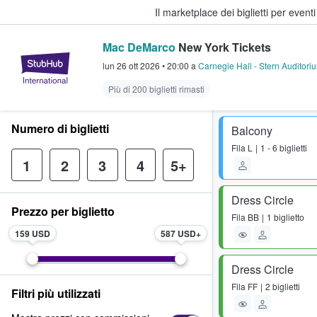
Il marketplace dei biglietti per event
Mac DeMarco
New York Tickets
StubHub - Dove i fan comprano e 
lun 26 ott 2026
•
20:00
a
Carnegie Hall - Stern Auditori
Più di 200 biglietti rimasti
Numero di biglietti
Balcony
Fila
L
1 - 6 biglietti
1
2
3
4
5+
Dress Circle
Prezzo per biglietto
Fila
BB
1 biglietto
159 USD
587 USD
Dress Circle
Fila
FF
2 biglietti
Filtri più utilizzati