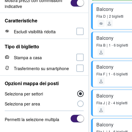
Mostra prezzi con commissioni
indicative
Balcony
Fila
D
2 biglietti
Caratteristiche
Escludi visibilità ridotta
Balcony
Fila
B
1 - 6 biglietti
Tipo di biglietto
Stampa a casa
Balcony
Trasferimento su smartphone
Fila
F
1 - 6 biglietti
Opzioni mappa dei posti
Seleziona per settori
Balcony
Fila
J
2 - 4 biglietti
Seleziona per area
Permetti la selezione multipla
Balcony
Fila
L
1 - 6 biglietti