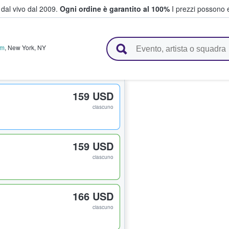
i dal vivo dal 2009.
Ogni ordine è garantito al 100%
I prezzi possono e
vendono biglietti
um
,
New York
,
NY
159 USD
ciascuno
159 USD
ciascuno
166 USD
ciascuno