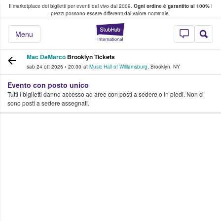
Il marketplace dei biglietti per eventi dal vivo dal 2009.
Ogni ordine è garantito al 100%
I
i fan comprano e vendono biglietti
prezzi possono essere differenti dal valore nominale.
StubHub - Dove i 
Menu
Mac DeMarco
Brooklyn Tickets
sab 24 ott 2026
•
20:00
at
Music Hall of Williamsburg
,
Brooklyn
,
NY
Evento con posto unico
Tutti i biglietti danno accesso ad aree con posti a sedere o in piedi. Non ci
sono posti a sedere assegnati.