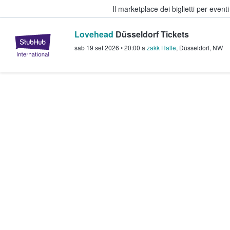
Il marketplace dei biglietti per event
Lovehead
Düsseldorf Tickets
StubHub - Dove i fan comprano e 
sab 19 set 2026
•
20:00
a
zakk Halle
,
Düsseldorf
,
NW