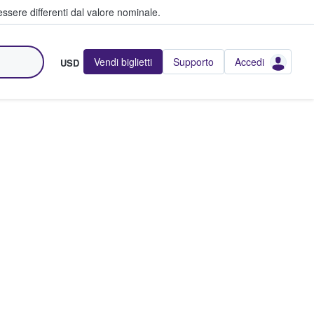
ssere differenti dal valore nominale.
Vendi biglietti
Supporto
Accedi
USD