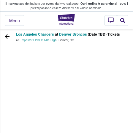
Il marketplace dei biglietti per eventi dal vivo dal 2009.
Ogni ordine è garantito al 100%
I
i fan comprano e vendono biglietti
prezzi possono essere differenti dal valore nominale.
StubHub - Dove i 
Menu
Los Angeles Chargers
at
Denver Broncos
(Date TBD) Tickets
at
Empower Field at Mile High
,
Denver
,
CO