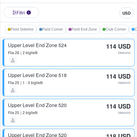
Filtri
USD
1
Field Sideline
Field Corner
Field End Zone
Club Corner
C
Upper Level End Zone 524
114 USD
Fila
26
2 biglietti
ciascuno
Upper Level End Zone 518
114 USD
Fila
25
1 - 3 biglietti
ciascuno
Upper Level End Zone 520
114 USD
Fila
25
2 biglietti
ciascuno
Upper Level End Zone 520
118 USD