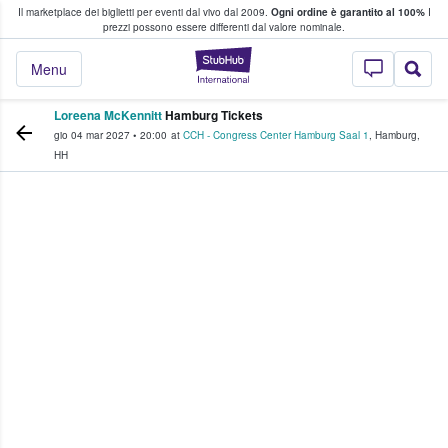
Il marketplace dei biglietti per eventi dal vivo dal 2009.
Ogni ordine è garantito al 100%
I
i fan comprano e vendono biglietti
prezzi possono essere differenti dal valore nominale.
StubHub - Dove i 
Menu
Loreena McKennitt
Hamburg Tickets
gio 04 mar 2027
•
20:00
at
CCH - Congress Center Hamburg Saal 1
,
Hamburg
,
HH