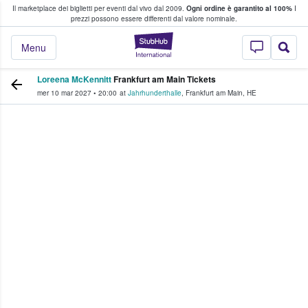
Il marketplace dei biglietti per eventi dal vivo dal 2009.
Ogni ordine è garantito al 100%
I
i fan comprano e vendono biglietti
prezzi possono essere differenti dal valore nominale.
StubHub - Dove i 
Menu
Loreena McKennitt
Frankfurt am Main Tickets
mer 10 mar 2027
•
20:00
at
Jahrhunderthalle
,
Frankfurt am Main
,
HE