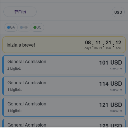
Filtri
USD
GA
VIP
GC
08
11
21
12
:
:
:
Inizia a breve!
days
hours
min
sec
General Admission
101 USD
2 biglietti
ciascuno
General Admission
114 USD
1 biglietto
ciascuno
General Admission
121 USD
1 biglietto
ciascuno
General Admission
125 USD