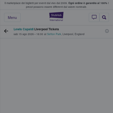
Il marketplace dei biglietti per eventi dal vivo dal 2009.
Ogni ordine è garantito al 100%
I
i fan comprano e vendono biglietti
prezzi possono essere differenti dal valore nominale.
StubHub - Dove i 
Menu
Lewis Capaldi
Liverpool Tickets
sab 15 ago 2026
•
16:00
at
Sefton Park
,
Liverpool
,
England