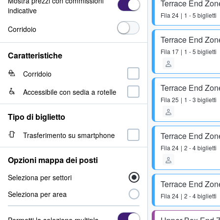
Mostra prezzi con commissioni
Terrace End Zon
indicative
Fila
24
1 - 5 biglietti
Corridoio
Terrace End Zon
Fila
17
1 - 5 biglietti
Caratteristiche
Corridoio
Terrace End Zon
Accessibile con sedia a rotelle
Fila
25
1 - 3 biglietti
Tipo di biglietto
Trasferimento su smartphone
Terrace End Zon
Fila
24
2 - 4 biglietti
Opzioni mappa dei posti
Seleziona per settori
Terrace End Zon
Seleziona per area
Fila
24
2 - 4 biglietti
Permetti la selezione multipla