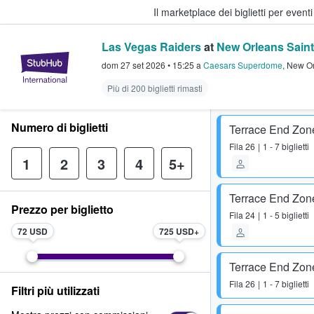
Il marketplace dei biglietti per event
Las Vegas Raiders
at
New Orleans Sain
StubHub - Dove i fan comprano e 
dom 27 set 2026
•
15:25
a
Caesars Superdome
,
New Or
Più di 200 biglietti rimasti
Numero di biglietti
Terrace End Zon
Fila
26
1 - 7 biglietti
1
2
3
4
5+
Terrace End Zon
Prezzo per biglietto
Fila
24
1 - 5 biglietti
72 USD
725 USD
Terrace End Zon
Fila
26
1 - 7 biglietti
Filtri più utilizzati