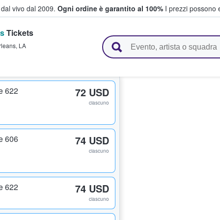
i dal vivo dal 2009.
Ogni ordine è garantito al 100%
I prezzi possono e
ts
Tickets
vendono biglietti
leans
,
LA
e 622
72 USD
ciascuno
e 606
74 USD
ciascuno
e 622
74 USD
ciascuno