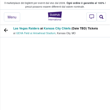
Il marketplace dei biglietti per eventi dal vivo dal 2009.
Ogni ordine è garantito al 100%
I
i fan comprano e vendono biglietti
prezzi possono essere differenti dal valore nominale.
StubHub - Dove i 
Menu
Las Vegas Raiders
at
Kansas City Chiefs
(Date TBD) Tickets
at
GEHA Field at Arrowhead Stadium
,
Kansas City
,
MO