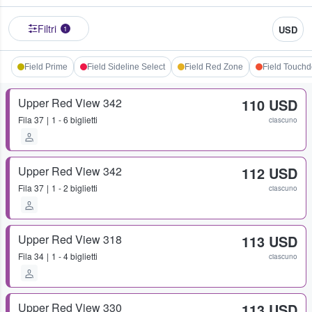
Filtri
USD
1
Field Prime
Field Sideline Select
Field Red Zone
Field Touch
Upper Red View 342
110 USD
Fila
37
1 - 6 biglietti
ciascuno
Upper Red View 342
112 USD
Fila
37
1 - 2 biglietti
ciascuno
Upper Red View 318
113 USD
Fila
34
1 - 4 biglietti
ciascuno
Upper Red View 330
113 USD