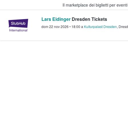
Il marketplace dei biglietti per event
Lars Eidinger
Dresden Tickets
StubHub - Dove i fan comprano e 
dom 22 nov 2026
•
18:00
a
Kulturpalast Dresden
,
Dres