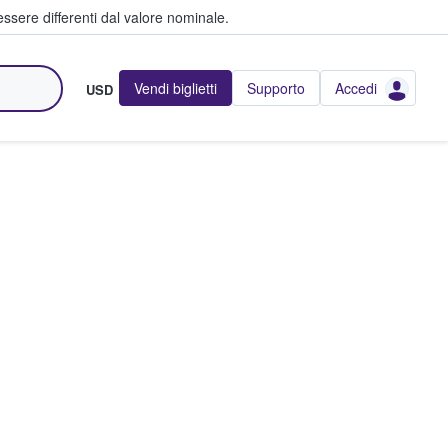
ssere differenti dal valore nominale.
Vendi biglietti
Supporto
Accedi
USD