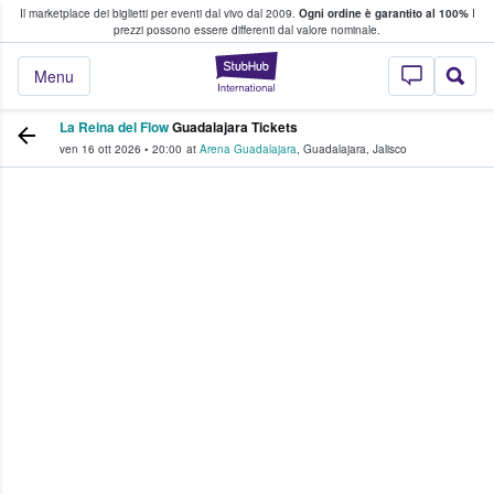
Il marketplace dei biglietti per eventi dal vivo dal 2009.
Ogni ordine è garantito al 100%
I
i fan comprano e vendono biglietti
prezzi possono essere differenti dal valore nominale.
StubHub - Dove i 
Menu
La Reina del Flow
Guadalajara Tickets
ven 16 ott 2026
•
20:00
at
Arena Guadalajara
,
Guadalajara
,
Jalisco