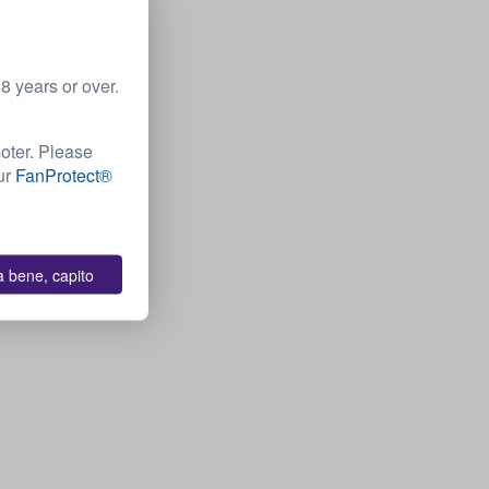
 years or over.
moter. Please
Our
FanProtect®
a bene, capito