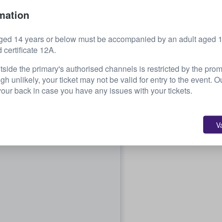
 72
455 USD
mation
ciascuno
ged 14 years or below must be accompanied by an adult aged 18
d certificate 12A.
32
510 USD
ciascuno
tside the primary's authorised channels is restricted by the pro
ugh unlikely, your ticket may not be valid for entry to the event. 
our back in case you have any issues with your tickets.
V