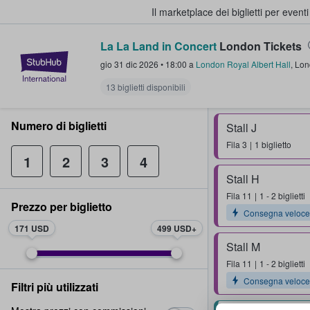
Il marketplace dei biglietti per event
La La Land in Concert
London Tickets
StubHub - Dove i fan comprano e 
gio 31 dic 2026
•
18:00
a
London Royal Albert Hall
,
Lon
13 biglietti disponibili
Numero di biglietti
Stall J
Fila
3
1 biglietto
1
2
3
4
Stall H
Fila
11
1 - 2 biglietti
Prezzo per biglietto
Consegna veloce
171 USD
499 USD
Stall M
Fila
11
1 - 2 biglietti
Consegna veloce
Filtri più utilizzati