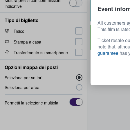
Mostra prezzi con commissioni
Second Tier Box
indicative
Event infor
Fila
1
1 - 4 biglietti
Consegna veloce
Tipo di biglietto
All customers a
This film is rate
Grand Tier Box 
Fisico
Fila
2
1 - 4 biglietti
Ticket resale ou
Stampa a casa
Consegna veloce
note that, altho
Trasferimento su smartphone
guarantee
has y
Opzioni mappa dei posti
Seleziona per settori
Seleziona per area
Permetti la selezione multipla