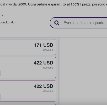
i dal vivo dal 2009.
Ogni ordine è garantito al 100%
I prezzi possono e
vendono biglietti
don
,
London
171 USD
ciascuno
422 USD
ciascuno
422 USD
ciascuno