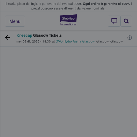
Il marketplace dei biglietti per eventi dal vivo dal 2009.
Ogni ordine è garantito al 100%
I
i fan comprano e vendono biglietti
prezzi possono essere differenti dal valore nominale.
StubHub - Dove i 
Menu
Kneecap
Glasgow Tickets
mer 09 dic 2026
•
18:30
at
OVO Hydro Arena Glasgow
,
Glasgow
,
Glasgow