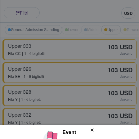
Filtri
USD
General Admission Standing
Lower
Middle
Upper
Terrac
Upper 333
103 USD
Fila
CC
1 - 6 biglietti
ciascuno
Upper 326
103 USD
Fila
EE
1 - 6 biglietti
ciascuno
Upper 328
103 USD
Fila
Y
1 - 6 biglietti
ciascuno
Upper 332
103 USD
Fila
Y
1 - 6 biglietti
ciascuno
Event
General Admission Standing
148 USD