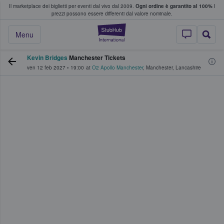
Il marketplace dei biglietti per eventi dal vivo dal 2009.
Ogni ordine è garantito al 100%
I
i fan comprano e vendono biglietti
prezzi possono essere differenti dal valore nominale.
StubHub - Dove i 
Menu
Kevin Bridges
Manchester Tickets
ven 12 feb 2027
•
19:00
at
O2 Apollo Manchester
,
Manchester
,
Lancashire