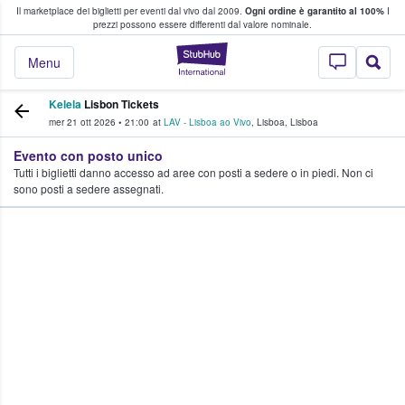
Il marketplace dei biglietti per eventi dal vivo dal 2009.
Ogni ordine è garantito al 100%
I
i fan comprano e vendono biglietti
prezzi possono essere differenti dal valore nominale.
StubHub - Dove i 
Menu
Kelela
Lisbon Tickets
mer 21 ott 2026
•
21:00
at
LAV - Lisboa ao Vivo
,
Lisboa
,
Lisboa
Evento con posto unico
Tutti i biglietti danno accesso ad aree con posti a sedere o in piedi. Non ci
sono posti a sedere assegnati.