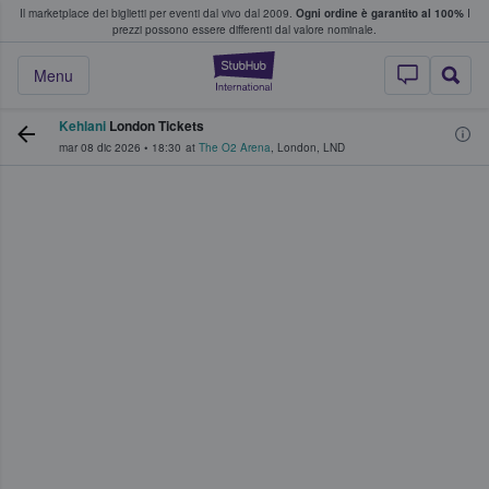
Il marketplace dei biglietti per eventi dal vivo dal 2009.
Ogni ordine è garantito al 100%
I
i fan comprano e vendono biglietti
prezzi possono essere differenti dal valore nominale.
StubHub - Dove i 
Menu
Kehlani
London Tickets
mar 08 dic 2026
•
18:30
at
The O2 Arena
,
London
,
LND