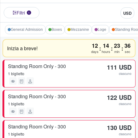
Filtri
USD
1
General Admission
Boxes
Mezzanine
Loge
Standing Roo
12
14
23
36
:
:
:
Inizia a breve!
days
hours
min
sec
Standing Room Only - 300
111 USD
1 biglietto
ciascuno
Standing Room Only - 300
122 USD
1 biglietto
ciascuno
Standing Room Only - 300
130 USD
1 biglietto
ciascuno