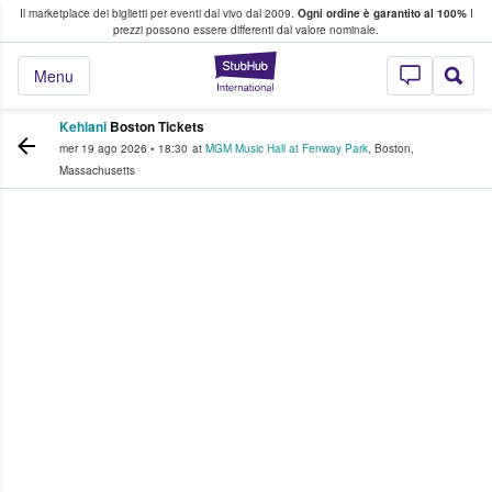
Il marketplace dei biglietti per eventi dal vivo dal 2009.
Ogni ordine è garantito al 100%
I
i fan comprano e vendono biglietti
prezzi possono essere differenti dal valore nominale.
StubHub - Dove i 
Menu
Kehlani
Boston Tickets
mer 19 ago 2026
•
18:30
at
MGM Music Hall at Fenway Park
,
Boston
,
Massachusetts