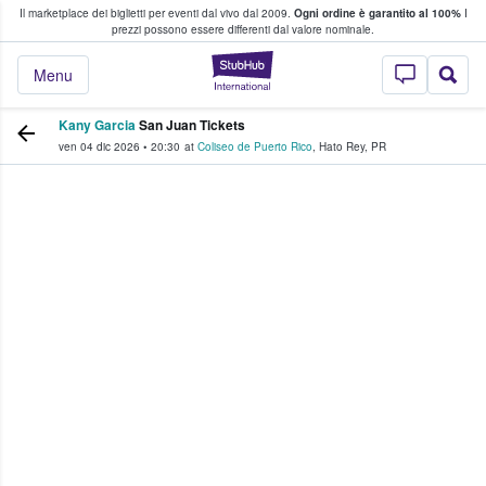
Il marketplace dei biglietti per eventi dal vivo dal 2009.
Ogni ordine è garantito al 100%
I
i fan comprano e vendono biglietti
prezzi possono essere differenti dal valore nominale.
StubHub - Dove i 
Menu
Kany Garcia
San Juan Tickets
ven 04 dic 2026
•
20:30
at
Coliseo de Puerto Rico
,
Hato Rey
,
PR