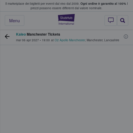
Il marketplace dei biglietti per eventi dal vivo dal 2009.
Ogni ordine è garantito al 100%
I
i fan comprano e vendono biglietti
prezzi possono essere differenti dal valore nominale.
StubHub - Dove i 
Menu
Kaleo
Manchester Tickets
mar 06 apr 2027
•
19:00
at
O2 Apollo Manchester
,
Manchester
,
Lancashire