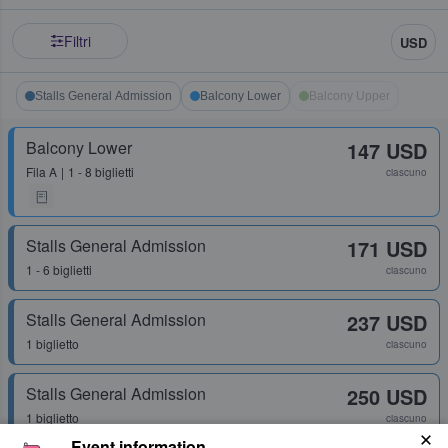
Filtri
USD
Stalls General Admission
Balcony Lower
Balcony Upper
Balcony Lower
147 USD
Fila
A
1 - 8 biglietti
ciascuno
Stalls General Admission
171 USD
1 - 6 biglietti
ciascuno
Stalls General Admission
237 USD
1 biglietto
ciascuno
Stalls General Admission
250 USD
1 biglietto
ciascuno
Event information