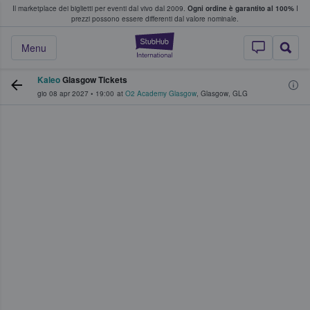
Il marketplace dei biglietti per eventi dal vivo dal 2009.
Ogni ordine è garantito al 100%
I
i fan comprano e vendono biglietti
prezzi possono essere differenti dal valore nominale.
StubHub - Dove i 
Menu
Kaleo
Glasgow Tickets
gio 08 apr 2027
•
19:00
at
O2 Academy Glasgow
,
Glasgow
,
GLG