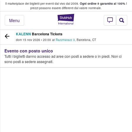
Il marketplace dei biglietti per eventi dal vivo dal 2009.
Ogni ordine è garantito al 100%
I
i fan comprano e vendono biglietti
prezzi possono essere differenti dal valore nominale.
StubHub - Dove i 
Menu
KALENN
Barcelona Tickets
dom 15 nov 2026
•
20:00
at
Razzmatazz 3
,
Barcelona
,
CT
Evento con posto unico
Tutti i biglietti danno accesso ad aree con posti a sedere o in piedi. Non ci
sono posti a sedere assegnati.