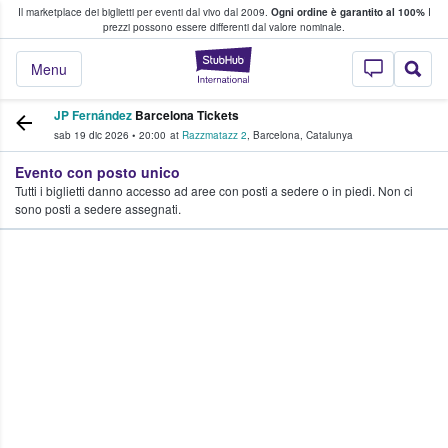
Il marketplace dei biglietti per eventi dal vivo dal 2009.
Ogni ordine è garantito al 100%
I
i fan comprano e vendono biglietti
prezzi possono essere differenti dal valore nominale.
StubHub - Dove i 
Menu
JP Fernández
Barcelona Tickets
sab 19 dic 2026
•
20:00
at
Razzmatazz 2
,
Barcelona
,
Catalunya
Evento con posto unico
Tutti i biglietti danno accesso ad aree con posti a sedere o in piedi. Non ci
sono posti a sedere assegnati.