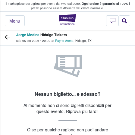
Il marketplace dei biglietti per eventi dal vivo dal 2009.
Ogni ordine è garantito al 100%
I
i fan comprano e vendono biglietti
prezzi possono essere differenti dal valore nominale.
StubHub - Dove i 
Menu
Jorge Medina
Hidalgo Tickets
sab 05 set 2026
•
20:00
at
Payne Arena
,
Hidalgo
,
TX
Nessun biglietto... e adesso?
Al momento non ci sono biglietti disponibili per
questo evento. Riprova più tardi!
O se per qualche ragione non puoi andare