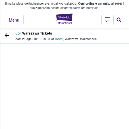
Il marketplace dei biglietti per eventi dal vivo dal 2009.
Ogni ordine è garantito al 100%
I
i fan comprano e vendono biglietti
prezzi possono essere differenti dal valore nominale.
StubHub - Dove i 
Menu
Joji
Warszawa Tickets
dom 23 ago 2026
•
18:00
at
Torwar
,
Warszawa
,
mazowieckie