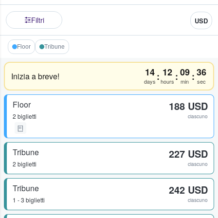
Filtri
USD
Floor
Tribune
14
12
09
36
:
:
:
Inizia a breve!
days
hours
min
sec
Floor
188 USD
2 biglietti
ciascuno
Tribune
227 USD
2 biglietti
ciascuno
Tribune
242 USD
1 - 3 biglietti
ciascuno