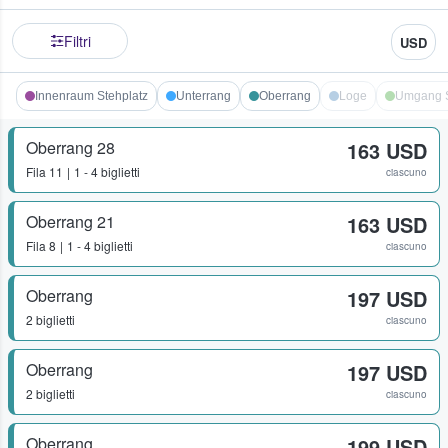
Filtri
USD
Innenraum Stehplatz
Unterrang
Oberrang
Loge
Umgang S
Oberrang 28
163 USD
Fila
11
1 - 4 biglietti
ciascuno
Oberrang 21
163 USD
Fila
8
1 - 4 biglietti
ciascuno
Oberrang
197 USD
2 biglietti
ciascuno
Oberrang
197 USD
2 biglietti
ciascuno
Oberrang
199 USD