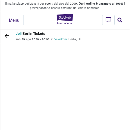
Il marketplace dei biglietti per eventi dal vivo dal 2009.
Ogni ordine è garantito al 100%
I
i fan comprano e vendono biglietti
prezzi possono essere differenti dal valore nominale.
StubHub - Dove i 
Menu
Joji
Berlin Tickets
sab 29 ago 2026
•
20:00
at
Velodrom
,
Berlin
,
BE