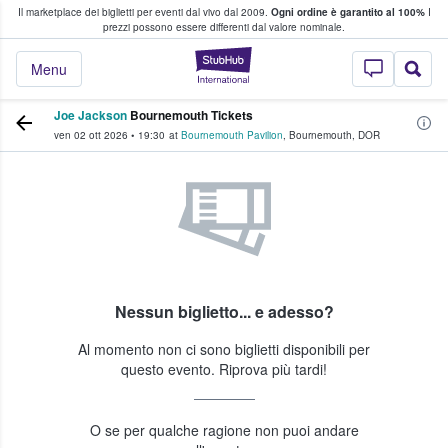
Il marketplace dei biglietti per eventi dal vivo dal 2009.
Ogni ordine è garantito al 100%
I
i fan comprano e vendono biglietti
prezzi possono essere differenti dal valore nominale.
StubHub - Dove i 
Menu
Joe Jackson
Bournemouth Tickets
ven 02 ott 2026
•
19:30
at
Bournemouth Pavilion
,
Bournemouth
,
DOR
Nessun biglietto... e adesso?
Al momento non ci sono biglietti disponibili per
questo evento. Riprova più tardi!
O se per qualche ragione non puoi andare